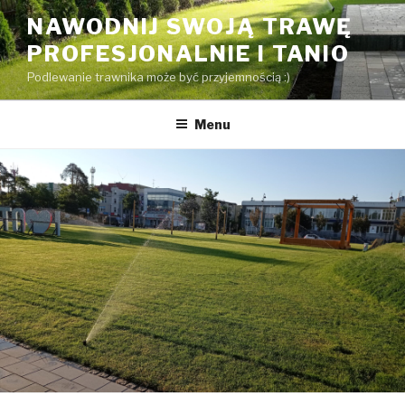
Przeskocz
NAWODNIJ SWOJĄ TRAWĘ
do
PROFESJONALNIE I TANIO
treści
Podlewanie trawnika może być przyjemnością :)
Menu